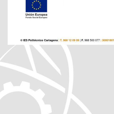
|
|
968 500 077
|
© IES Politécnico Cartagena
T. 968 12 09 09
F.
3000180