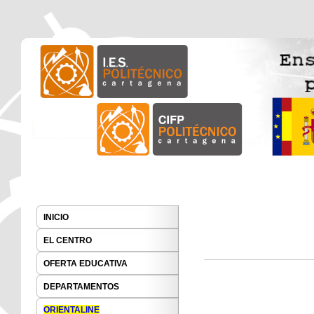
I.E.S. Politécnico Cartagena
I.E.S. Politécnico Cart
Main menu
Skip to primary content
INICIO
EL CENTRO
OFERTA EDUCATIVA
DEPARTAMENTOS
ORIENTALINE