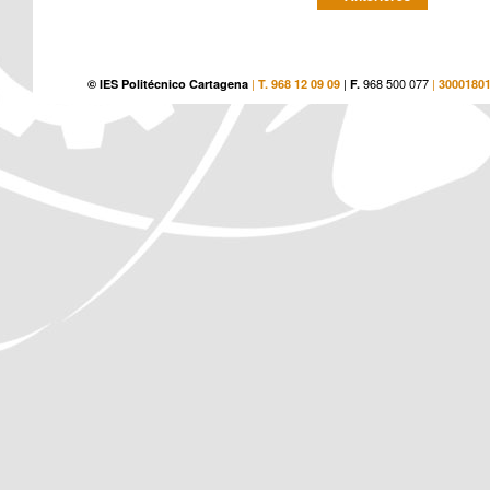
|
|
968 500 077
|
© IES Politécnico Cartagena
T. 968 12 09 09
F.
3000180