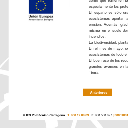
como que fomenten la 
especialmente los prot
El esparto es sólo un
ecosistemas aportan a
erosión. Además, grac
misma en el suelo dón
incendios.
La biodiversidad, planta
En el mes de mayo, se c
ecosistemas de todo el
El buen uso de los recu
grandes avances en la 
Tierra.
Post navigation
Anteriores
|
|
968 500 077
|
© IES Politécnico Cartagena
T. 968 12 09 09
F.
3000180