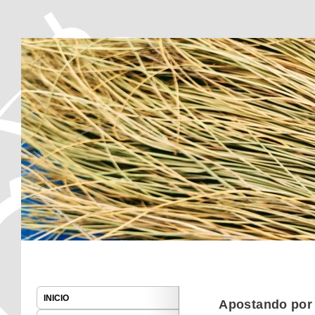
I.E.S. Politécnico Cartagena
I.E.S. Politécnico Cart
Main menu
Skip to primary content
INICIO
Apostando por 