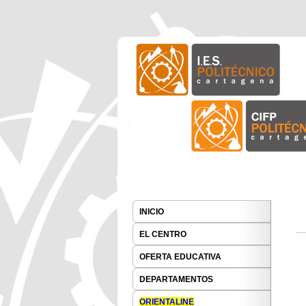
I.E.S. Politécnico Cartagena
I.E.S. Polité
Main menu
Skip to primary content
INICIO
EL CENTRO
OFERTA EDUCATIVA
DEPARTAMENTOS
ORIENTALINE