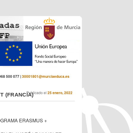
 968 500 077 |
30001801@murciaeduca.es
Publicado el
25 enero, 2022
T (FRANCIA)
GRAMA ERASMUS +