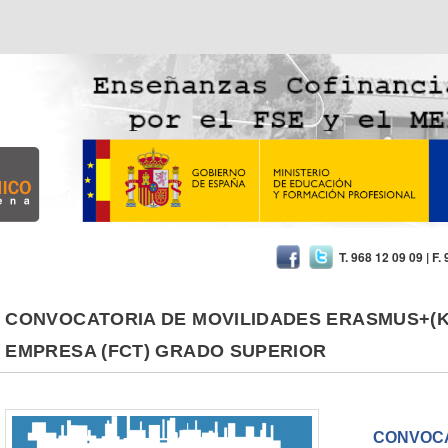
cnico Cartagena
T. 968 12 09 09 | F.
CONVOCATORIA DE MOVILIDADES ERASMUS+(K
EMPRESA (FCT) GRADO SUPERIOR
CONVOCA