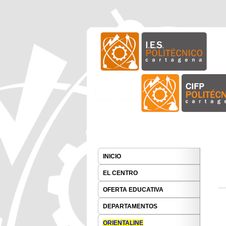
I.E.S. Politécnico Cartagena
I.E.S. Polité
Main menu
Skip to primary content
INICIO
EL CENTRO
OFERTA EDUCATIVA
DEPARTAMENTOS
ORIENTALINE