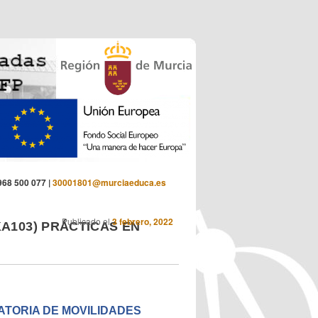
 968 500 077 |
30001801@murciaeduca.es
Publicado el
3 febrero, 2022
A103) PRÁCTICAS EN
TORIA DE MOVILIDADES