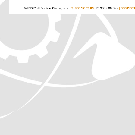
|
|
968 500 077
|
© IES Politécnico Cartagena
T. 968 12 09 09
F.
3000180